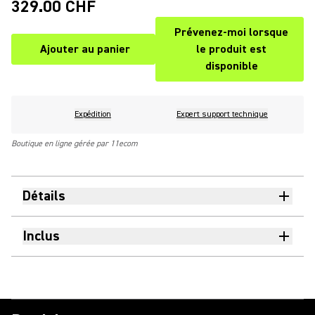
329.00 CHF
Prévenez-moi lorsque
Ajouter au panier
le produit est
(Opens in a new 
disponible
Expédition
Expert support technique
Boutique en ligne gérée par 11ecom
Détails
Inclus