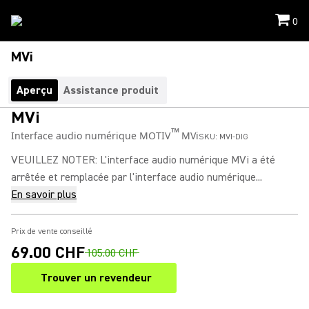
0
MVi
Aperçu
Assistance produit
MVi
™
Interface audio numérique MOTIV
MVi
SKU:
MVI-DIG
VEUILLEZ NOTER: L'interface audio numérique MVi a été
arrêtée et remplacée par l'interface audio numérique...
En savoir plus
Prix de vente conseillé
69.00 CHF
105.00 CHF
Trouver un revendeur
(Opens in a new tab)