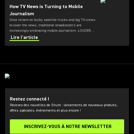
How TV News is Turning to Mobile
Journalism
Once reliant on bulky satellite trucks and big TV crews
to cover the news, traditional broadcasters are
increasingly embracing mobile journalism. LOUDER
spoke with Björn Staschen, head of the innovation lab
Lire l'article
at German public broadcaster NDR.
Restez connecté !
Recevez des nouvelles de Shure : lancements de nouveaux produits,
offres spéciales, événements et plus encore !
INSCRIVEZ-VOUS À NOTRE NEWSLETTER