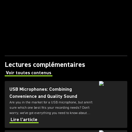
Lectures complémentaires
Voir toutes contenus
(Opens in a new tab)
USB Microphones: Combining
Convenience and Quality Sound
Are you in the market for a USB microphone, but aren't
sure which one best fits your recording needs? Don't
worry; we've got everything you need to know about
mics offering both plug-and-play functionality and great
Lire l'article
sound.