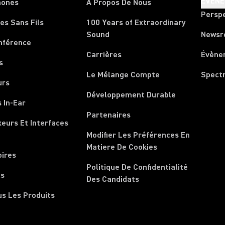
ÉVÈN
hones
À Propos De Nous
Persp
es Sans Fils
100 Years of Extraordinary
Sound
News
nférence
Carrières
Évène
s
Le Mélange Compte
Spect
urs
Développement Durable
 In-Ear
Partenaires
xeurs Et Interfaces
Modifier Les Préférences En
Matiere De Cookies
oires
Politique De Confidentialité
ls
Des Candidats
us Les Produits