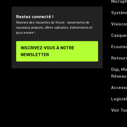
Microp
Systèm
Restez connecté !
Recevez des nouvelles de Shure : lancements de
Visioco
nouveaux produits, offres spéciales, événements et
plus encore !
Casque
Ecoute
INSCRIVEZ-VOUS À NOTRE
NEWSLETTER
Retours
Dsp, Mi
Réseau
Access
Logicie
Voir To
(Opens in a new tab)
(Opens in a new tab)
(Opens in a new tab)
(Opens in a new tab)
(Opens in a new tab)
(Opens in a new tab)
(Opens in a new tab)