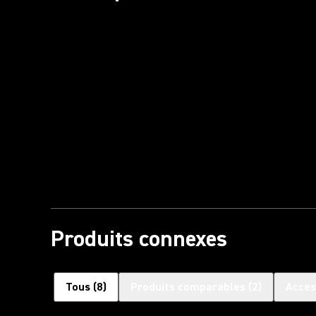
Produits connexes
Tous
(
8
)
Produits comparables
(
2
)
Acces