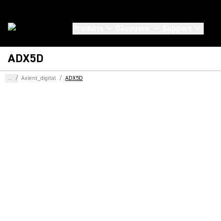
Produits
Découvrir
Support
ADX5D
...
/
Axient_digital
/
ADX5D