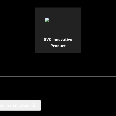
SVC Innovative
Product
soires en option
(
6
)