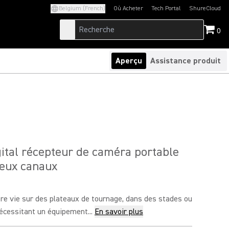
Belgium (French)
Où Acheter
Tech Portal
ShureCloud
(Opens in a new tab)
(Opens in a new t
0
Aperçu
Assistance produit
ital récepteur de caméra portable
 deux canaux
re vie sur des plateaux de tournage, dans des stades ou
nécessitant un équipement...
En savoir plus