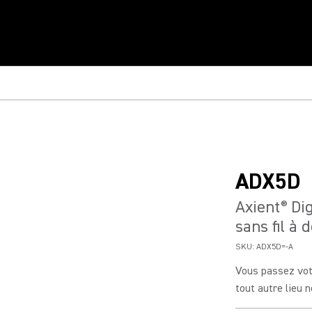
ADX5D
Axient
Dig
®
sans fil à
SKU:
ADX5D=-A
Vous passez vot
tout autre lieu 