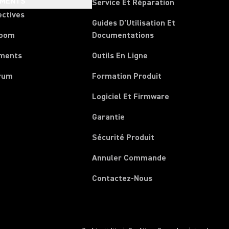
EMENTS
Service Et Réparation
ectives
Guides D'Utilisation Et
room
Documentations
ments
Outils En Ligne
rum
Formation Produit
Logiciel Et Firmware
Garantie
Sécurité Produit
(Opens in a new 
Annuler Commande
Contactez-Nous