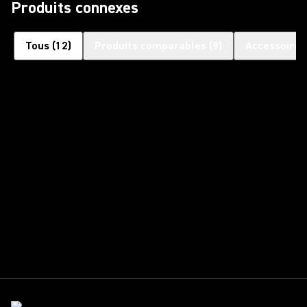
Produits connexes
Tous
(
12
)
Produits comparables
(
9
)
Accessoires