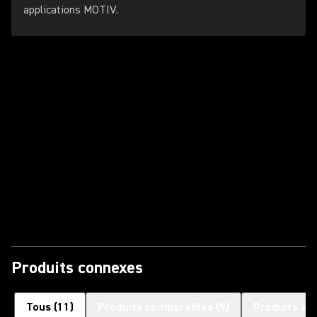
applications MOTIV.
Lire la vidéo
Produits connexes
Tous
(
11
)
Produits comparables
(
9
)
Produits as