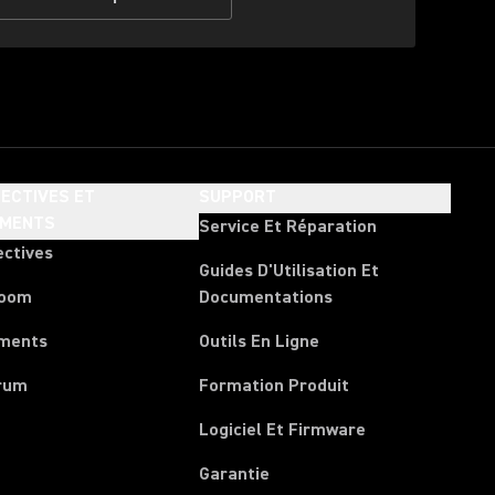
ECTIVES ET
SUPPORT
EMENTS
Service Et Réparation
ectives
Guides D'Utilisation Et
room
Documentations
ments
Outils En Ligne
rum
Formation Produit
Logiciel Et Firmware
Garantie