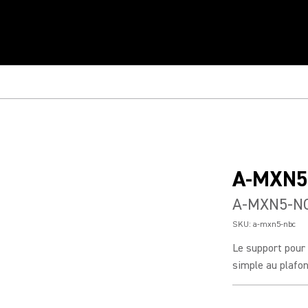
A-MXN5
A-MXN5-NC
SKU:
a-mxn5-nbc
Le support pour
simple au plafo