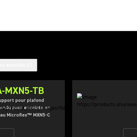
ts associés
(
1
)
A-MXN5-TB
upport pour plafond
endu pour enceinte en
au Microflex™ MXN5-C