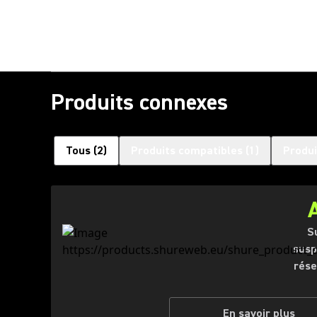
Produits connexes
Tous
(
2
)
Produits compatibles
(
1
)
Produi
S
susp
rése
En savoir plus