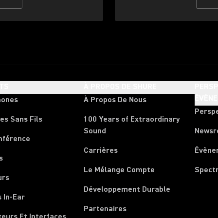
TS
À PROPOS DE SHURE
PERSP
ÉVÈN
hones
À Propos De Nous
Persp
es Sans Fils
100 Years of Extraordinary
Sound
News
nférence
Carrières
Évène
s
Le Mélange Compte
Spect
urs
Développement Durable
 In-Ear
Partenaires
xeurs Et Interfaces