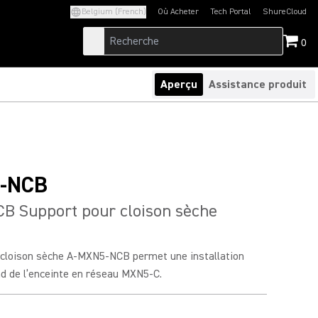
Belgium (French)
Où Acheter
Tech Portal
ShureCloud
(Opens in a new tab)
(Opens in a new t
0
Aperçu
Assistance produit
-NCB
B Support pour cloison sèche
 cloison sèche A-MXN5-NCB permet une installation
nd de l’enceinte en réseau MXN5-C.