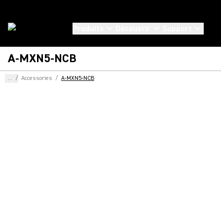
Produits
Découvrir
Support
A-MXN5-NCB
...
/
Accessories
/
A-MXN5-NCB