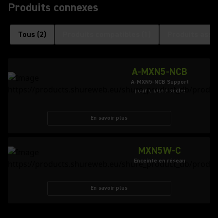
Produits connexes
Tous
(
2
)
Produits compatibles
(
1
)
Produits asso
A-MXN5-NCB
A-MXN5-NCB Support
pour cloison sèche
En savoir plus
MXN5W-C
Enceinte en réseau
En savoir plus