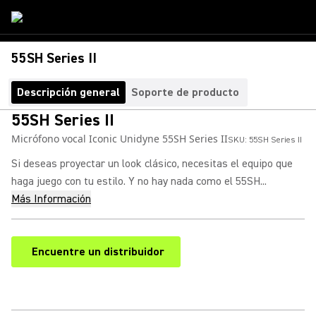
55SH Series II
Descripción general
Soporte de producto
55SH Series II
Micrófono vocal Iconic Unidyne 55SH Series II
SKU:
55SH Series II
Si deseas proyectar un look clásico, necesitas el equipo que
haga juego con tu estilo. Y no hay nada como el 55SH...
Más Información
Encuentre un distribuidor
(Opens in a new tab)