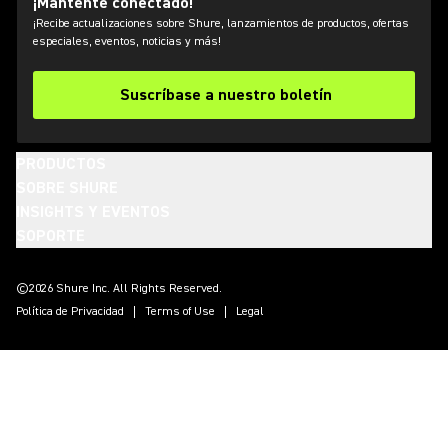
¡Mantente conectado!
¡Recibe actualizaciones sobre Shure, lanzamientos de productos, ofertas
especiales, eventos, noticias y más!
Suscríbase a nuestro boletín
PRODUCTOS
SOBRE SHURE
INSIGHTS Y EVENTOS
SOPORTE
(Opens in a new tab)
(Opens in a new tab)
(Opens in a new tab)
(Opens in a new tab)
(Opens in a new tab)
(Opens in a new tab)
(Opens in a new tab)
©2026 Shure Inc. All Rights Reserved.
Política de Privacidad
Terms of Use
Legal