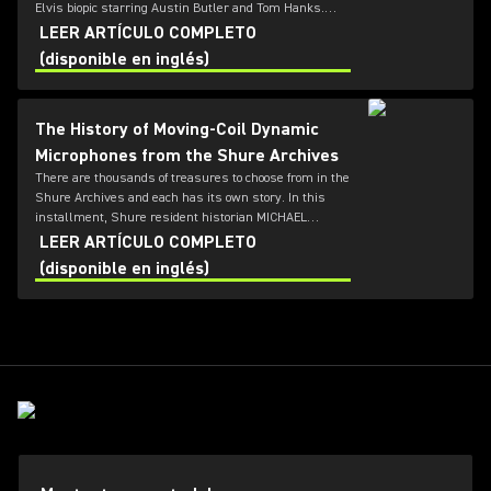
Elvis biopic starring Austin Butler and Tom Hanks.
Shure Historian Michael Pettersen explains how he
LEER ARTÍCULO COMPLETO
helped keep the mics in the movie legit.
(disponible en inglés)
The History of Moving-Coil Dynamic
Microphones from the Shure Archives
There are thousands of treasures to choose from in the
Shure Archives and each has its own story. In this
installment, Shure resident historian MICHAEL
PETTERSEN explores the development of dynamic
LEER ARTÍCULO COMPLETO
microphones using moving-coil technology.
(disponible en inglés)