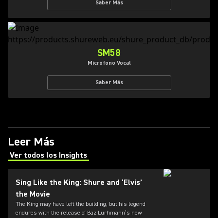
Saber Más
SM58
Micrófono Vocal
Saber Más
Leer Más
Ver todos los Insights
(Opens in a new tab)
Sing Like the King: Shure and ‘Elvis’
the Movie
The King may have left the building, but his legend
endures with the release of Baz Lurhmann’s new