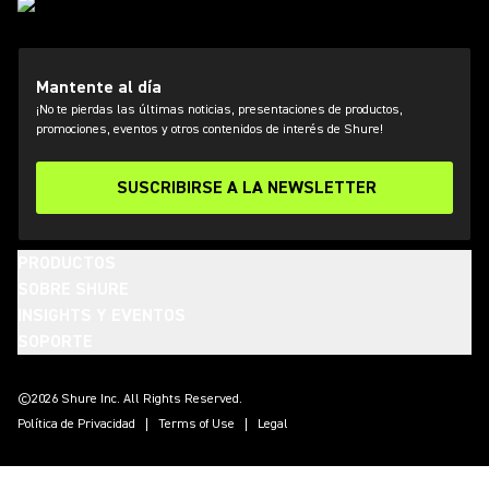
Mantente al día
¡No te pierdas las últimas noticias, presentaciones de productos,
promociones, eventos y otros contenidos de interés de Shure!
SUSCRIBIRSE A LA NEWSLETTER
PRODUCTOS
SOBRE SHURE
INSIGHTS Y EVENTOS
SOPORTE
(Opens in a new tab)
(Opens in a new tab)
(Opens in a new tab)
(Opens in a new tab)
(Opens in a new tab)
(Opens in a new tab)
(Opens in a new tab)
©2026 Shure Inc. All Rights Reserved.
Política de Privacidad
Terms of Use
Legal