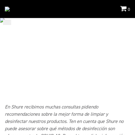
0
...
/
Limpieza De Microfonos
/
Conferencias
CÓMO DEBO LIMPIAR LOS
PRODUCTOS DE
CONFERENCIA
Los siguientes procedimientos se aplican específicamente a
productos de conferencia de Shure.
En Shure recibimos muchas consultas pidiendo
recomendaciones sobre la mejor forma de limpiar y
desinfectar nuestros productos. Ten en cuenta que Shure no
puede asesorar sobre qué métodos de desinfección son