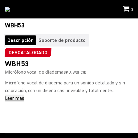
0
WBH53
Descripción
Soporte de producto
DESCATALOGADO
WBH53
Micrófono vocal de diadema
SKU:
WBH53B
Micrófono vocal de diadema para un sonido detallado y sin
coloración, con un diseño casi invisible y totalmente...
Leer más