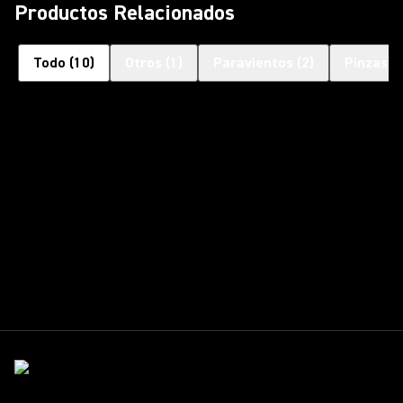
Productos Relacionados
Todo
(
10
)
Otros
(
1
)
Paravientos
(
2
)
Pinzas
(