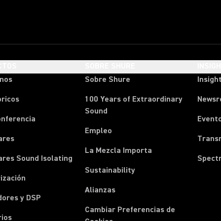
CTOS
SOBRE SHURE
INSIG
onos
Sobre Shure
Insigh
ricos
100 Years of Extraordinary
News
Sound
onferencia
Event
Empleo
ares
Transm
La Mezcla Importa
ares Sound Isolating
Spect
Sustainability
ización
Alianzas
dores y DSP
Cambiar Preferencias de
rios