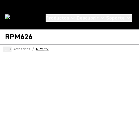
Productos
Descubrir
Soporte
RPM626
...
/
Accesorios
/
RPM626