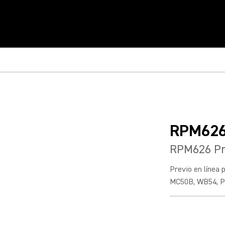
RPM62
RPM626 Pre
Previo en línea 
MC50B, WB54, PG