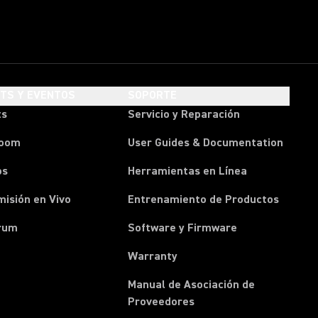
HTS Y EVENTOS
SOPORTE
ts
Servicio y Reparación
room
User Guides & Documentation
os
Herramientas en Línea
isión en Vivo
Entrenamiento de Productos
rum
Software y Firmware
Warranty
Manual de Asociación de
(Opens in a new tab)
Proveedores