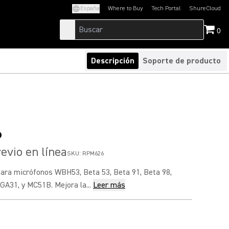
España
Where to Buy
Tech Portal
ShureCloud
(Opens in a new tab)
(Opens in a new t
0
Descripción
Soporte de producto
6
vio en línea
SKU:
RPM626
para micrófonos WBH53, Beta 53, Beta 91, Beta 98,
A31, y MC51B. Mejora la...
Leer más