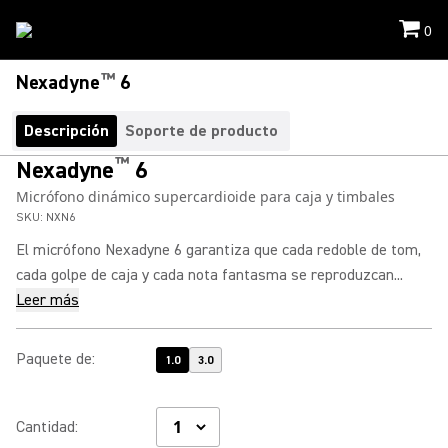
0
™
Nexadyne
6
Descripción
Soporte de producto
™
Nexadyne
6
Micrófono dinámico supercardioide para caja y timbales
SKU:
NXN6
El micrófono Nexadyne 6 garantiza que cada redoble de tom,
cada golpe de caja y cada nota fantasma se reproduzcan...
Leer más
Paquete de
:
1.0
3.0
Cantidad
: