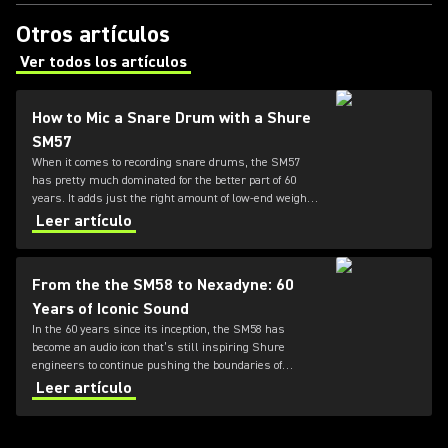
Otros artículos
Ver todos los artículos
(Opens in a new tab)
How to Mic a Snare Drum with a Shure
SM57
When it comes to recording snare drums, the SM57
has pretty much dominated for the better part of 60
years. It adds just the right amount of low-end weight
while also honoring the high-end presence and "crack"
Leer artículo
of the drum. For this reason, the 57 is the go-to mic for
your snare.
From the the SM58 to Nexadyne: 60
Years of Iconic Sound
In the 60 years since its inception, the SM58 has
become an audio icon that’s still inspiring Shure
engineers to continue pushing the boundaries of
microphone technology. From the SM7dB to the new
Leer artículo
Nexadyne family, discover how the innovation
continues.