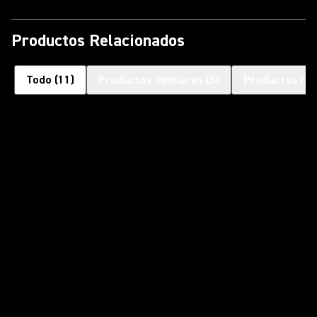
Productos Relacionados
Todo
(
11
)
Productos similares
(
5
)
Productos rel