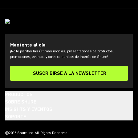
Mantente al día
¡No te pierdas las últimas noticias, presentaciones de productos,
promociones, eventos y otros contenidos de interés de Shure!
SUSCRIBIRSE A LA NEWSLETTER
PRODUCTOS
SOBRE SHURE
INSIGHTS Y EVENTOS
SOPORTE
(Opens in a new tab)
(Opens in a new tab)
(Opens in a new tab)
(Opens in a new tab)
(Opens in a new tab)
(Opens in a new tab)
(Opens in a new tab)
©2026 Shure Inc. All Rights Reserved.