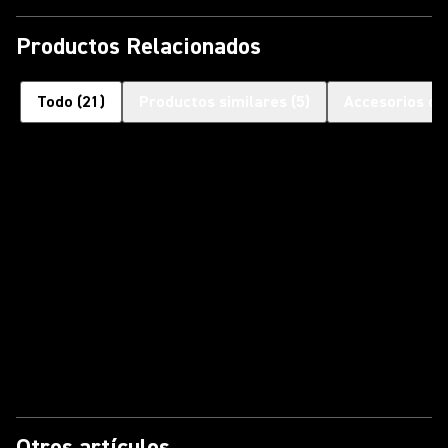
Productos Relacionados
Todo
(
21
)
Productos similares
(
5
)
Accesorios op
Otros artículos