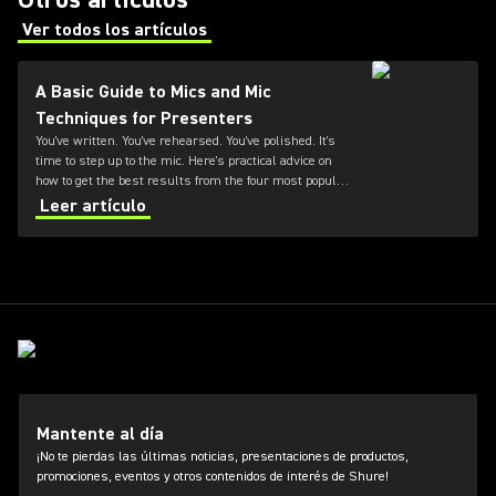
Ver todos los artículos
(Opens in a new tab)
A Basic Guide to Mics and Mic
Techniques for Presenters
You've written. You've rehearsed. You've polished. It's
time to step up to the mic. Here's practical advice on
how to get the best results from the four most popular
types of presentation microphones
Leer artículo
Mantente al día
¡No te pierdas las últimas noticias, presentaciones de productos,
promociones, eventos y otros contenidos de interés de Shure!