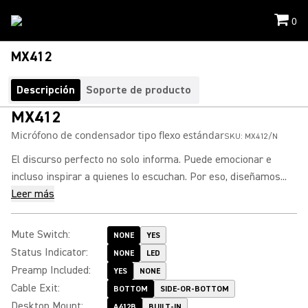
0
MX412
Descripción
Soporte de producto
MX412
Micrófono de condensador tipo flexo estándar
SKU:
MX412/N
El discurso perfecto no solo informa. Puede emocionar e
incluso inspirar a quienes lo escuchan. Por eso, diseñamos...
Leer más
Mute Switch
:
NONE
YES
Status Indicator
:
NONE
LED
Preamp Included
:
YES
NONE
Cable Exit
:
BOTTOM
SIDE-OR-BOTTOM
Desktop Mount
:
A412B
BUILT-IN