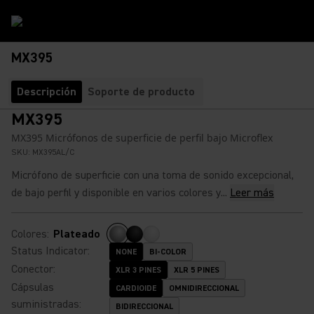
MX395
Descripción
Soporte de producto
MX395
MX395 Micrófonos de superficie de perfil bajo Microflex
SKU:
MX395AL/C
Micrófono de superficie con una toma de sonido excepcional,
de bajo perfil y disponible en varios colores y...
Leer más
Colores
:
Plateado
Status Indicator
:
NONE
BI-COLOR
Conector
:
XLR 3 PINES
XLR 5 PINES
Cápsulas
CARDIOIDE
OMNIDIRECCIONAL
suministradas
:
BIDIRECCIONAL