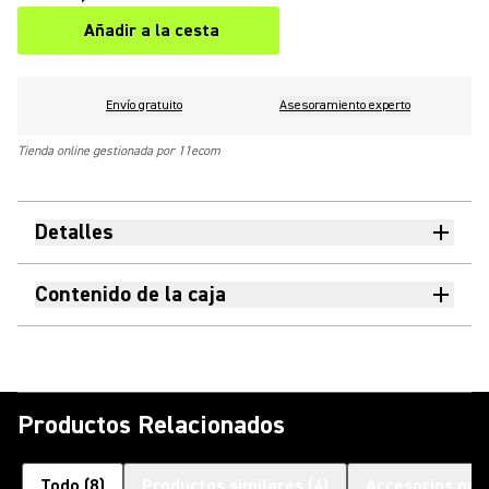
Añadir a la cesta
Envío gratuito
Asesoramiento experto
Tienda online gestionada por 11ecom
Detalles
Contenido de la caja
Productos Relacionados
Todo
(
8
)
Productos similares
(
4
)
Accesorios opc