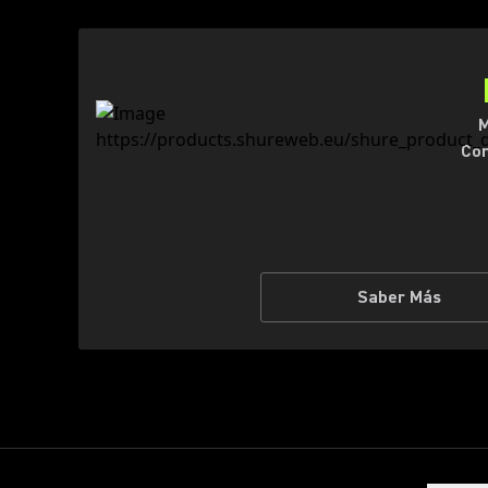
M
Con
Saber Más