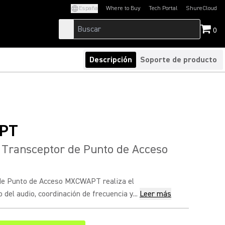
España
Where to Buy
Tech Portal
ShureCloud
(Opens in a new tab)
(Opens in a new t
0
Descripción
Soporte de producto
PT
ransceptor de Punto de Acceso
de Punto de Acceso MXCWAPT realiza el
 del audio, coordinación de frecuencia y...
Leer más