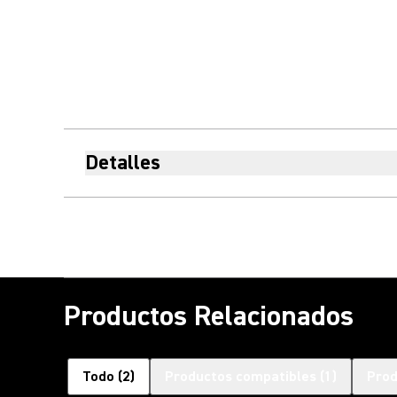
Detalles
Productos Relacionados
Todo
(
2
)
Productos compatibles
(
1
)
Prod