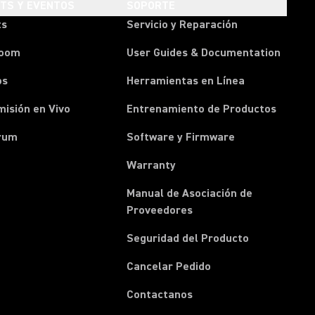
HTS Y EVENTOS
SOPORTE
ts
Servicio y Reparación
room
User Guides & Documentation
os
Herramientas en Línea
isión en Vivo
Entrenamiento de Productos
rum
Software y Firmware
Warranty
Manual de Asociación de
(Opens in a new tab)
Proveedores
Seguridad del Producto
(Opens in a new tab)
Cancelar Pedido
(Opens in a new tab)
Contactanos