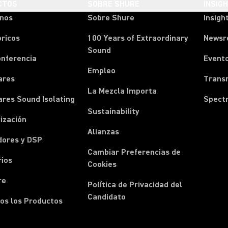
CTOS
SOBRE SHURE
INSIG
onos
Sobre Shure
Insigh
ricos
100 Years of Extraordinary
News
Sound
onferencia
Event
Empleo
ares
Transm
La Mezcla Importa
ares Sound Isolating
Spect
Sustainability
ización
Alianzas
dores y DSP
Cambiar Preferencias de
rios
Cookies
re
Política de Privacidad del
Candidato
os los Productos