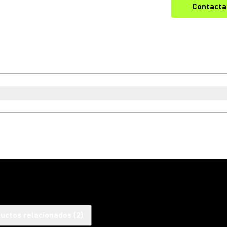
Contacta
uctos relacionados
(
2
)