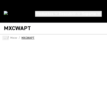
Productos
Descubrir
Soporte
MXCWAPT
...
/
Mxcw
/
MXCWAPT