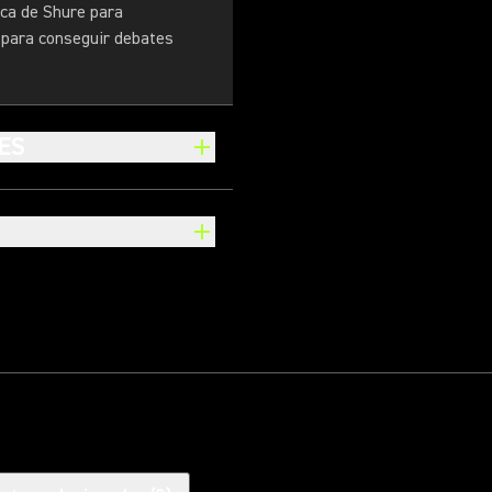
ica de Shure para
e para conseguir debates
ES