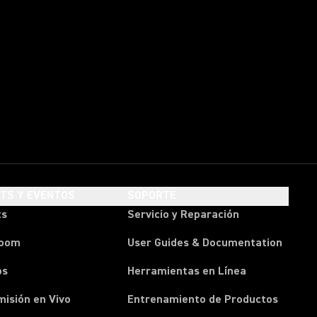
HTS Y EVENTOS
SOPORTE
ts
Servicio y Reparación
room
User Guides & Documentation
os
Herramientas en Línea
isión en Vivo
Entrenamiento de Productos