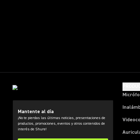
PRODU
Micróf
Inalámb
Mantente al día
¡No te pierdas las últimas noticias, presentaciones de
Videoc
productos, promociones, eventos y otros contenidos de
interés de Shure!
Auricul