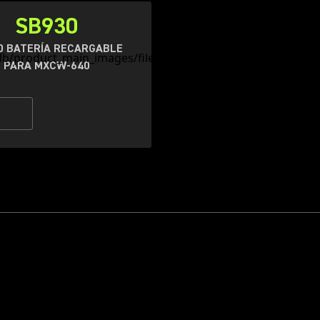
SB930
0 BATERÍA RECARGABLE
PARA MXCW-640