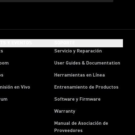
HTS Y EVENTOS
SOPORTE
ts
Servicio y Reparación
room
User Guides & Documentation
os
Herramientas en Línea
isión en Vivo
Entrenamiento de Productos
rum
Software y Firmware
Warranty
Manual de Asociación de
(Opens in a new tab)
Proveedores