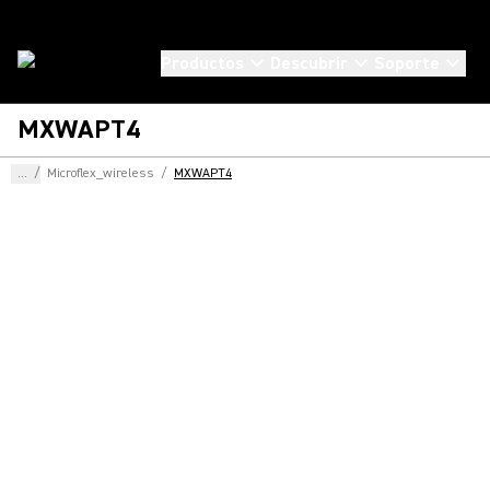
Productos
Descubrir
Soporte
MXWAPT4
...
/
Microflex_wireless
/
MXWAPT4