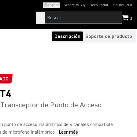
España
Where to Buy
Tech Portal
ShureCloud
(Opens in a new tab)
(Opens in a new t
0
Descripción
Soporte de producto
ADO
T4
ransceptor de Punto de Acceso
1
 punto de acceso inalámbrico de 4 canales compatible
 de micrófono Inalámbrico...
Leer más