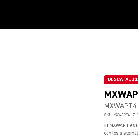
DESCATALOG
MXWAP
MXWAPT4 T
SKU:
MXWAPT4=-Z1
El MXWAPT es un
con los sistemas