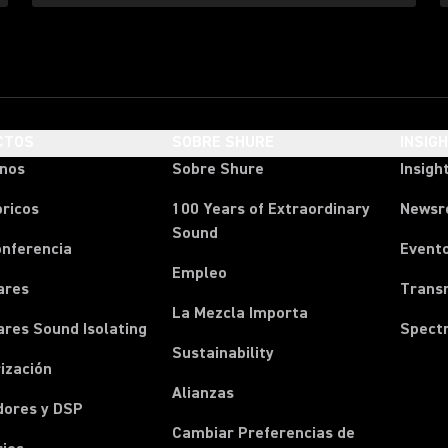
CTOS
SOBRE SHURE
INSIG
onos
Sobre Shure
Insigh
ricos
100 Years of Extraordinary
News
Sound
onferencia
Event
Empleo
ares
Transm
La Mezcla Importa
ares Sound Isolating
Spect
Sustainability
ización
Alianzas
dores y DSP
Cambiar Preferencias de