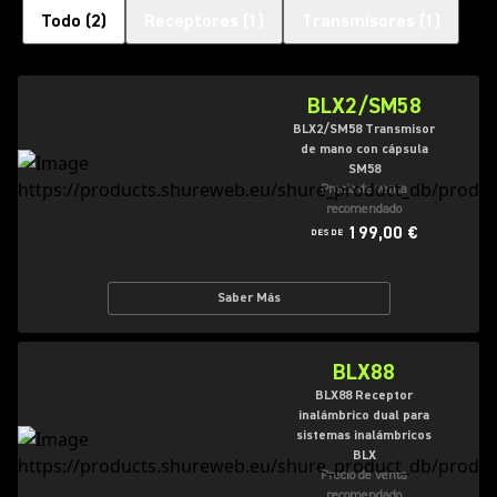
Todo
(
2
)
Receptores
(
1
)
Transmisores
(
1
)
BLX2/SM58
BLX2/SM58 Transmisor
de mano con cápsula
SM58
Precio de venta
recomendado
199,00 €
DESDE
Saber Más
BLX88
BLX88 Receptor
inalámbrico dual para
sistemas inalámbricos
BLX
Precio de venta
recomendado