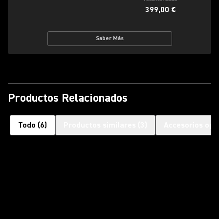
399,00 €
Saber Más
Productos Relacionados
Todo
(
6
)
Productos similares
(
3
)
Accesorios opc