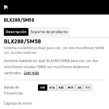
BLX288/SM58
Descripción
Soporte de producto
BLX288/SM58
Sistema inalámbrico dual para voz, con dos micrófonos SM58
SKU:
BLX288E/SM58-H8E
Sistema inalámbrico dual BLX288/SM58 para voz con dos
micrófonos vocales SM58, los micrófonos dinámicos
cardioides...
Leer más
Banda de
H8E
K14
K3E
M17
S8
T11
frecuencias
:
Cápsula de micro
: