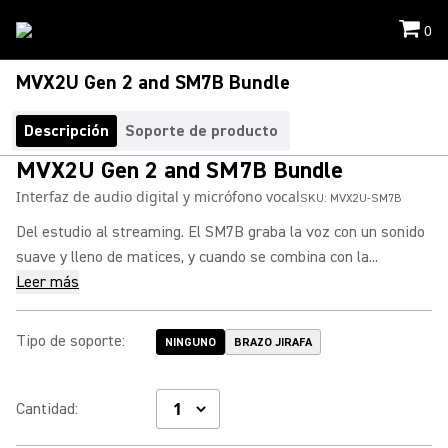
0
MVX2U Gen 2 and SM7B Bundle
Descripción
Soporte de producto
MVX2U Gen 2 and SM7B Bundle
Interfaz de audio digital y micrófono vocal
SKU:
MVX2U-SM7B
Del estudio al streaming. El SM7B graba la voz con un sonido
suave y lleno de matices, y cuando se combina con la...
Leer más
Tipo de soporte
:
NINGUNO
BRAZO JIRAFA
Cantidad
: