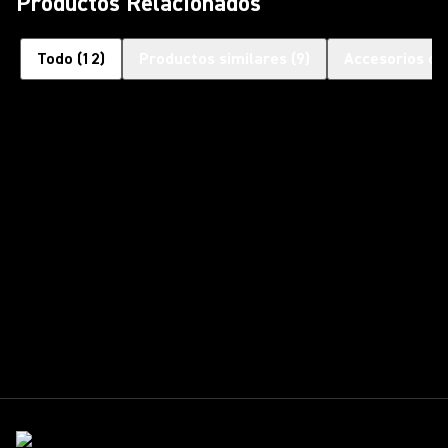
Productos Relacionados
Todo
(
12
)
Productos similares
(
9
)
Accesorios op