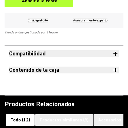
Añadir a la cesta
Envío gratuito
Asesoramiento experto
Tienda online gestionada por 11ecom
Compatibilidad
Contenido de la caja
Productos Relacionados
Todo
(
12
)
Productos similares
(
9
)
Accesorios op