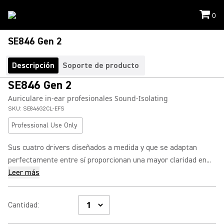
0
SE846 Gen 2
Descripción
Soporte de producto
SE846 Gen 2
Auriculare in-ear profesionales Sound-Isolating
SKU:
SE846G2CL-EFS
Professional Use Only
Sus cuatro drivers diseñados a medida y que se adaptan
perfectamente entre sí proporcionan una mayor claridad en...
Leer más
Cantidad
: