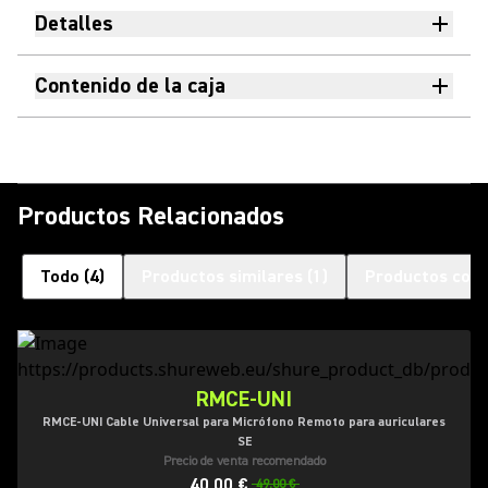
Detalles
Contenido de la caja
Productos Relacionados
Todo
(
4
)
Productos similares
(
1
)
Productos com
RMCE-UNI
RMCE-UNI Cable Universal para Micrófono Remoto para auriculares
SE
Precio de venta recomendado
40,00 €
49,00 €