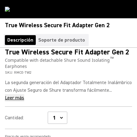
True Wireless Secure Fit Adapter Gen 2
Descripción
Soporte de producto
True Wireless Secure Fit Adapter Gen 2
™
Compatible with detachable Shure Sound Isolating
Earphones
SKU:
RMCE-TW2
La segunda generación del Adaptador Totalmente Inalámbrico
con Ajuste Seguro de Shure transforma fácilmente...
Leer más
Cantidad
:
Precio de venta recomendado