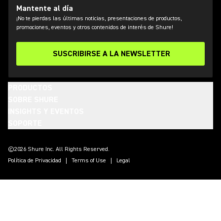
Mantente al día
¡No te pierdas las últimas noticias, presentaciones de productos,
promociones, eventos y otros contenidos de interés de Shure!
SUSCRIBIRSE A LA NEWSLETTER
PRODUCTOS
SOBRE SHURE
INSIGHTS Y EVENTOS
SOPORTE
(Opens in a new tab)
(Opens in a new tab)
(Opens in a new tab)
(Opens in a new tab)
(Opens in a new tab)
(Opens in a new tab)
(Opens in a new tab)
©2026 Shure Inc. All Rights Reserved.
Política de Privacidad
Terms of Use
Legal