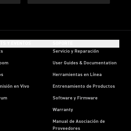
HTS Y EVENTOS
SOPORTE
ts
Servicio y Reparación
room
User Guides & Documentation
os
Herramientas en Línea
isión en Vivo
Entrenamiento de Productos
rum
Software y Firmware
Warranty
Manual de Asociación de
(Opens in a new tab)
Proveedores