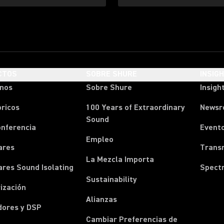
CTOS
SOBRE SHURE
INSIG
onos
Sobre Shure
Insigh
ricos
100 Years of Extraordinary
News
Sound
onferencia
Event
Empleo
ares
Transm
La Mezcla Importa
ares Sound Isolating
Spect
Sustainability
ización
Alianzas
dores y DSP
Cambiar Preferencias de