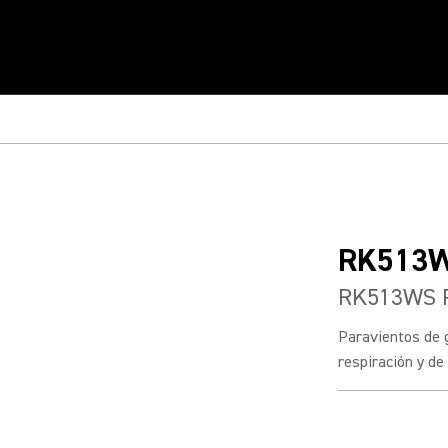
RK513
RK513WS P
Paravientos de 
respiración y de 