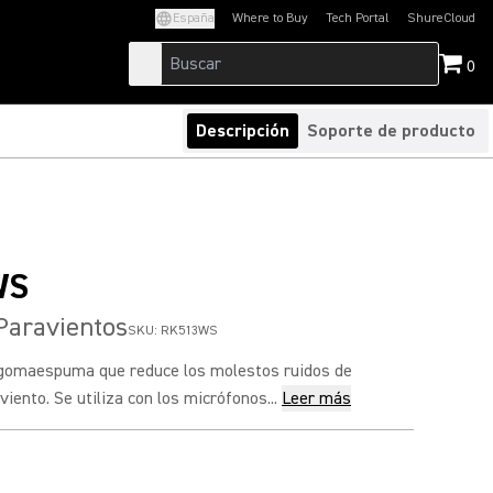
España
Where to Buy
Tech Portal
ShureCloud
(Opens in a new tab)
(Opens in a new t
0
Descripción
Soporte de producto
WS
aravientos
SKU:
RK513WS
gomaespuma que reduce los molestos ruidos de
viento. Se utiliza con los micrófonos...
Leer más