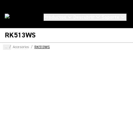
Productos
Descubrir
Soporte
RK513WS
...
/
Accesorios
/
RK513WS