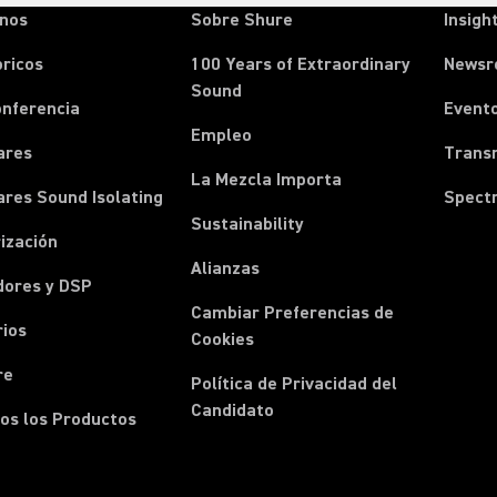
onos
Sobre Shure
Insigh
ricos
100 Years of Extraordinary
News
Sound
onferencia
Event
Empleo
ares
Transm
La Mezcla Importa
ares Sound Isolating
Spect
Sustainability
ización
Alianzas
dores y DSP
Cambiar Preferencias de
rios
Cookies
re
Política de Privacidad del
Candidato
os los Productos