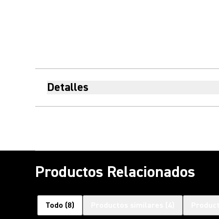
Detalles
Productos Relacionados
Todo
(
8
)
Productos similares
(
4
)
Product