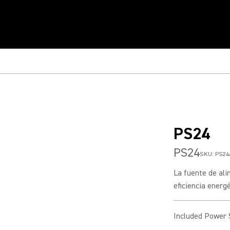
PS24
PS24
SKU:
PS24
La fuente de al
eficiencia energé
Included Power 