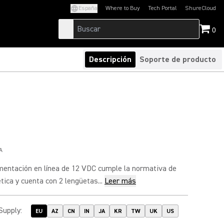
España
Where to Buy
Tech Portal
ShureCloud
(Opens in a new tab)
(Opens in a new t
0
Descripción
Soporte de producto
A
imentación en línea de 12 VDC cumple la normativa de
tica y cuenta con 2 lengüetas...
Leer más
Supply
:
EU
AZ
CN
IN
JA
KR
TW
UK
US