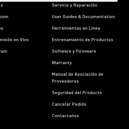
ts
Servicio y Reparación
room
User Guides & Documentation
os
Herramientas en Línea
isión en Vivo
Entrenamiento de Productos
rum
Software y Firmware
Warranty
Manual de Asociación de
(Opens in a new tab)
Proveedores
Seguridad del Producto
(Opens in a new tab)
Cancelar Pedido
(Opens in a new tab)
Contactanos