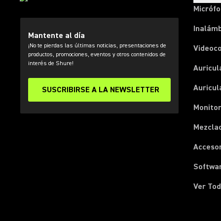
Micróf
Inalámb
Mantente al día
¡No te pierdas las últimas noticias, presentaciones de
Videoc
productos, promociones, eventos y otros contenidos de
interés de Shure!
Auricul
Auricul
SUSCRIBIRSE A LA NEWSLETTER
Monitor
Mezcla
Acceso
Softwa
Ver Tod
(Opens in a new tab)
(Opens in a new tab)
(Opens in a new tab)
(Opens in a new tab)
(Opens in a new tab)
(Opens in a new tab)
(Opens in a new tab)