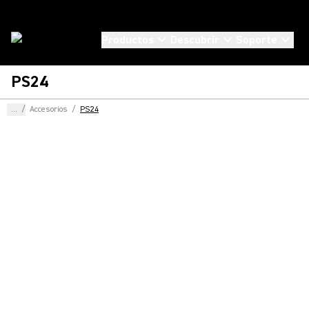
Productos
Descubrir
Soporte
PS24
...
/
Accesorios
/
PS24