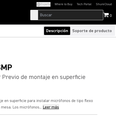
España
Where to Buy
Tech Portal
ShureCloud
(Opens in a new tab)
(Opens in a new t
0
Descripción
Soporte de producto
SMP
revio de montaje en superficie
e en superficie para instalar micrófonos de tipo flexo
 mesa. Los micrófonos...
Leer más