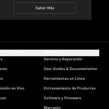
Saber Más
HTS Y EVENTOS
SOPORTE
ts
Servicio y Reparación
room
User Guides & Documentation
os
Herramientas en Línea
isión en Vivo
Entrenamiento de Productos
rum
Software y Firmware
Warranty