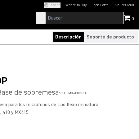
España
Where to Buy
Tech Portal
ShureCloud
(Opens in a new tab)
(Opens in a new t
0
Descripción
Soporte de producto
DP
ase de sobremesa
SKU:
MX400DP-X
sa para los micrófonos de tipo flexo miniatura
, 410 y MX415.