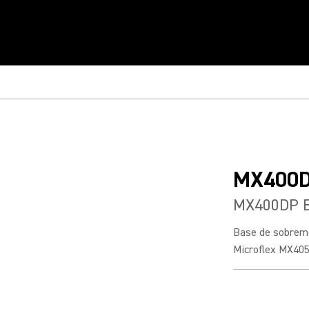
MX400
MX400DP B
Base de sobreme
Microflex MX405