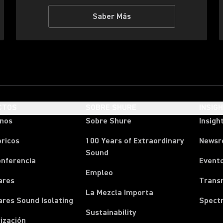
Saber Más
CTOS
SOBRE SHURE
INSIG
onos
Sobre Shure
Insigh
ricos
100 Years of Extraordinary
News
Sound
onferencia
Event
Empleo
ares
Transm
La Mezcla Importa
ares Sound Isolating
Spect
Sustainability
ización