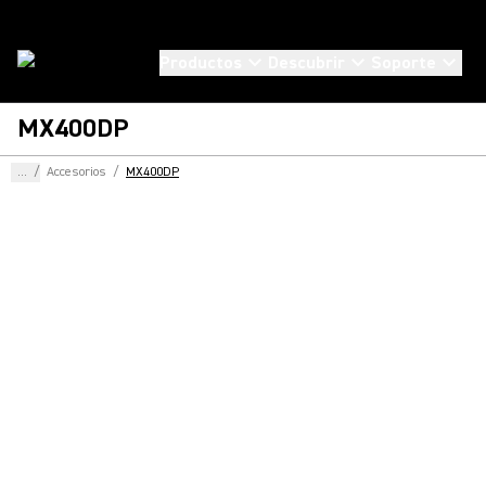
Productos
Descubrir
Soporte
MX400DP
...
/
Accesorios
/
MX400DP