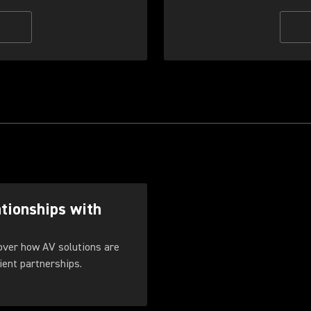
ationships with
cover how AV solutions are
ient partnerships.