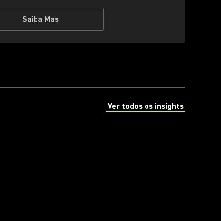
Saiba Mas
Ver todos os insights
(Opens in a new tab)