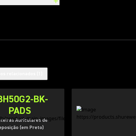
os relacionados
(
1
)
BH50G2-BK-
PADS
teiras Auriculares de
eposição (em Preto)