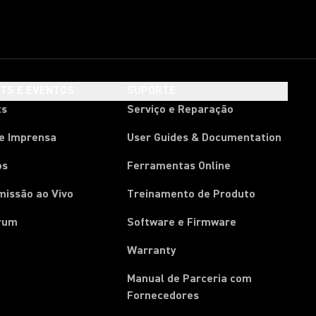
HTS E EVENTOS
SUPORTE
ts
Serviço e Reparação
de Imprensa
User Guides & Documentation
os
Ferramentas Online
missão ao Vivo
Treinamento de Produto
rum
Software e Firmware
Warranty
Manual de Parceria com
(Opens in a new tab)
Fornecedores