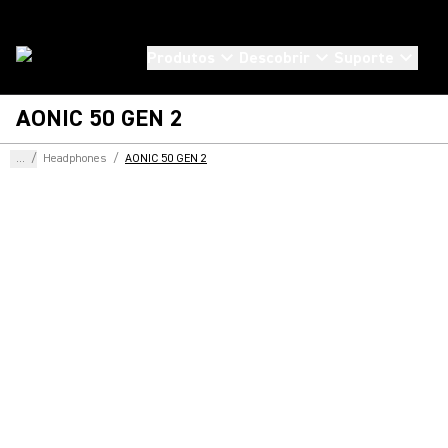
Produtos
Descobrir
Suporte
AONIC 50 GEN 2
...
/
Headphones
/
AONIC 50 GEN 2