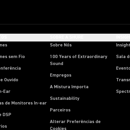
TOS
SOBRE A SHURE
INSIG
ones
Sobre Nós
Insigh
nes sem Fio
100 Years of Extraordinary
Sala 
Sound
onferência
Event
Empregos
e Ouvido
Trans
A Mistura Importa
n-Ear
Spect
Sustainability
s de Monitores In-ear
Parceiros
e DSP
Alterar Preferências de
rios
Cookies