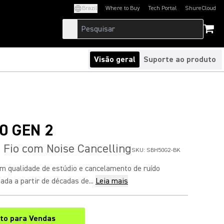
Brazil
Where to Buy
Tech Portal
ShureCloud
(Opens in a new tab)
(Opens in a new t
Visão geral
Suporte ao produto
0 GEN 2
Fio com Noise Cancelling
SKU:
SBH50G2-BK
m qualidade de estúdio e cancelamento de ruído
ada a partir de décadas de...
Leia mais
to para Vendas