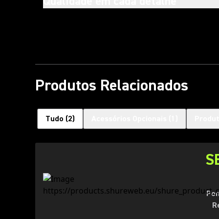
Qualidade em cada detalhe
Produtos Relacionados
Tudo
(
2
)
Acessórios Opcionais
(
1
)
Produt
S
Pon
R