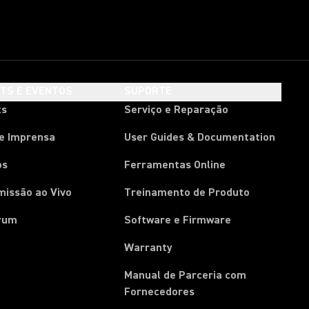
HTS E EVENTOS
SUPORTE
ts
Serviço e Reparação
de Imprensa
User Guides & Documentation
os
Ferramentas Online
missão ao Vivo
Treinamento de Produto
rum
Software e Firmware
Warranty
Manual de Parceria com
(Opens in a new tab)
Fornecedores