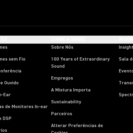
TOS
SOBRE A SHURE
INSIG
ones
Sobre Nós
Insigh
nes sem Fio
100 Years of Extraordinary
Sala 
Sound
onferência
Event
Empregos
e Ouvido
Trans
A Mistura Importa
n-Ear
Spect
Sustainability
s de Monitores In-ear
Parceiros
e DSP
Alterar Preferências de
rios
Cookies