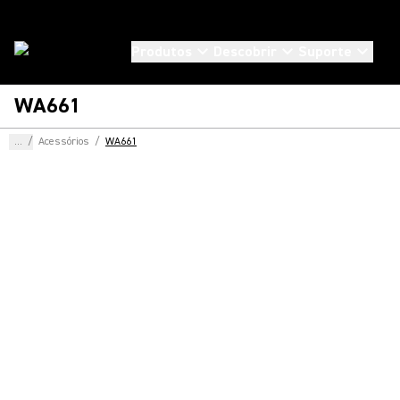
Produtos
Descobrir
Suporte
WA661
...
/
Acessórios
/
WA661