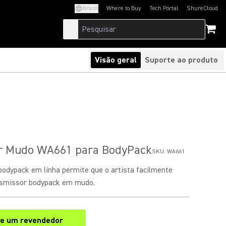
Brazil
Where to Buy
Tech Portal
ShureCloud
(Opens in a new tab)
(Opens in a new t
Visão geral
Suporte ao produto
or Mudo WA661 para BodyPack
SKU:
WA661
odypack em linha permite que o artista facilmente
nsmissor bodypack em mudo.
e um revendedor
(Opens in a new tab)