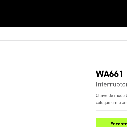
WA661
Interrupt
Chave de mudo b
coloque um tra
Encontr