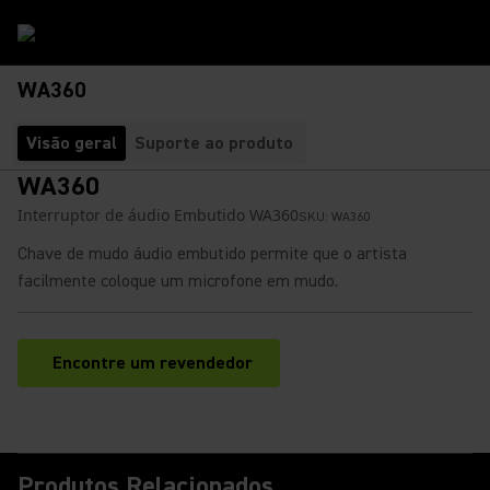
WA360
Visão geral
Suporte ao produto
WA360
Interruptor de áudio Embutido WA360
SKU:
WA360
Chave de mudo áudio embutido permite que o artista
facilmente coloque um microfone em mudo.
Encontre um revendedor
(Opens in a new tab)
Produtos Relacionados