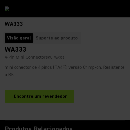
WA333
Visão geral
Suporte ao produto
WA333
4-Pin Mini Connector
SKU:
WA333
mini conector de 4 pinos (TA4F); versão Crimp-on. Resistente
a RF.
Encontre um revendedor
(Opens in a new tab)
Produtos Relacionados