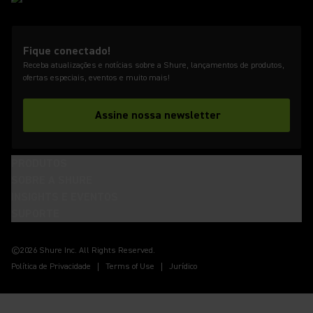
Fique conectado!
Receba atualizações e notícias sobre a Shure, lançamentos de produtos,
ofertas especiais, eventos e muito mais!
Assine nossa newsletter
PRODUTOS
SOBRE A SHURE
INSIGHTS E EVENTOS
SUPORTE
(Opens in a new tab)
(Opens in a new tab)
(Opens in a new tab)
(Opens in a new tab)
(Opens in a new tab)
(Opens in a new tab)
(Opens in a new tab)
©2026 Shure Inc. All Rights Reserved.
Política de Privacidade
Terms of Use
Jurídico