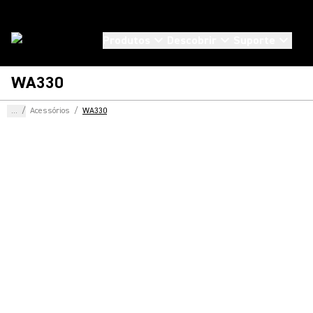
Produtos
Descobrir
Suporte
WA330
...
/
Acessórios
/
WA330