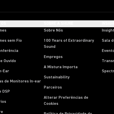
TOS
SOBRE A SHURE
INSIG
ones
Sobre Nós
Insigh
nes sem Fio
100 Years of Extraordinary
Sala 
Sound
onferência
Event
Empregos
e Ouvido
Trans
A Mistura Importa
n-Ear
Spect
Sustainability
s de Monitores In-ear
Parceiros
e DSP
Alterar Preferências de
rios
Cookies
re
Política de Privacidade do