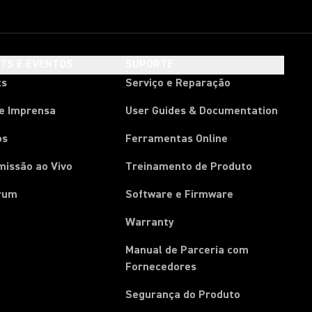
HTS E EVENTOS
SUPORTE
ts
Serviço e Reparação
de Imprensa
User Guides & Documentation
os
Ferramentas Online
missão ao Vivo
Treinamento de Produto
rum
Software e Firmware
Warranty
Manual de Parceria com
(Opens in a new tab)
Fornecedores
Segurança do Produto