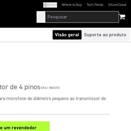
Brazil
Where to Buy
Tech Portal
ShureCloud
(Opens in a new tab)
(Opens in a new t
Visão geral
Suporte ao produto
tor de 4 pinos
SKU:
WA330
ara microfone de diâmetro pequeno ao transmissor de
e um revendedor
(Opens in a new tab)