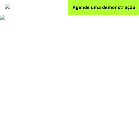
Agende uma demonstração
PARCERIA MICROSOFT + SHURE
CERTIFICADO PELA
MICROSOFT.
CRIADO PARA CADA
REUNIÃO.
Áudio e vídeo com tecnologia de IA
Escalável para qualquer espaço
Gerenciamento Remoto Fácil de TI