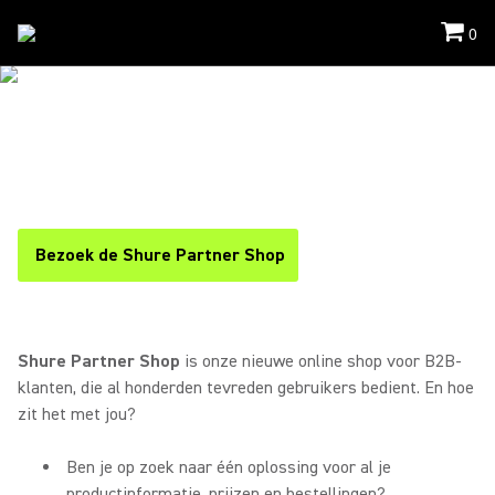
0
Support
/
Partnerwinkel
PARTNERSHOP.SHURE.COM
SHURE PARTNER SHOP
Shure Partner Shop is de online shop voor Shure B2B-
klanten.
Bezoek de Shure Partner Shop
(Opens in a new tab)
Shure Partner Shop
is onze nieuwe online shop voor B2B-
klanten, die al honderden tevreden gebruikers bedient. En hoe
zit het met jou?
Ben je op zoek naar één oplossing voor al je
productinformatie, prijzen en bestellingen?