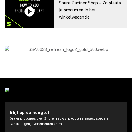
Shure Partner Shop – Zo plaats
je producten in het
winkelwagentje
Shure Partner Shop – Zo plaats
je een bestelling
Shure Partner Shop – Zo
gebruik je Sold to Switch
Shure Partner Shop – Zo meld
Blijf op de hoogte!
je je aan
Ontvang updates over Shure nieuws, product releases, speciale
aanbiedingen, evenementen en meer!