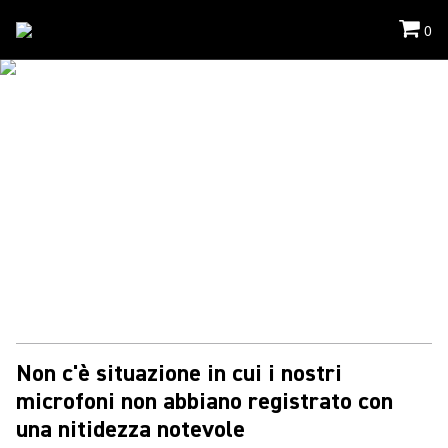
0
Applicazione
/
Registrazione Campo
MICROFONI PER IL FIELD
RECORDING
Microfoni per la registrazione sul campo che riprendono tutto
quello che desideri e senza ingombri. Ottenete sempre un
audio chiaro.
Non c'è situazione in cui i nostri
microfoni non abbiano registrato con
una nitidezza notevole