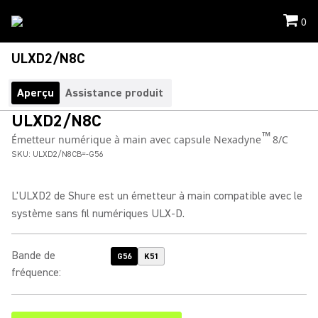
0
ULXD2/N8C
Aperçu
Assistance produit
ULXD2/N8C
™
Émetteur numérique à main avec capsule Nexadyne
8/C
SKU:
ULXD2/N8CB=-G56
L'ULXD2 de Shure est un émetteur à main compatible avec le
système sans fil numériques ULX-D.
Bande de
G56
K51
fréquence
: