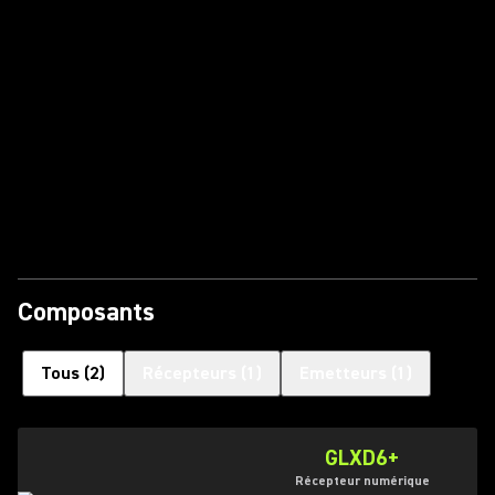
Lire la vidéo
Composants
Tous
(
2
)
Récepteurs
(
1
)
Emetteurs
(
1
)
GLXD6+
Récepteur numérique