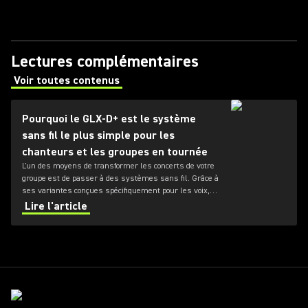
Lectures complémentaires
Voir toutes contenus
(Opens in a new tab)
Pourquoi le GLX-D+ est le système
sans fil le plus simple pour les
chanteurs et les groupes en tournée
L'un des moyens de transformer les concerts de votre
groupe est de passer à des systèmes sans fil. Grâce à
ses variantes conçues spécifiquement pour les voix,
les guitares et les autres instruments, le système
Lire l'article
GLX-D+ est notre option sans fil la plus récente, et de
loin la plus simple, pour les chanteurs et les groupes.