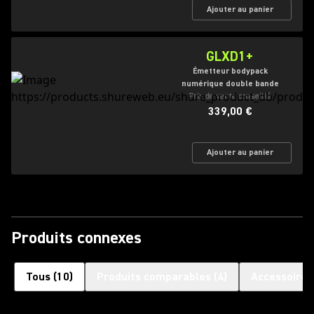
Ajouter au panier
GLXD1+
Émetteur bodypack
numérique double bande
Prix de vente conseillé
339,00 €
Ajouter au panier
Produits connexes
Tous
(
10
)
Produits comparables
(
4
)
Accessoires