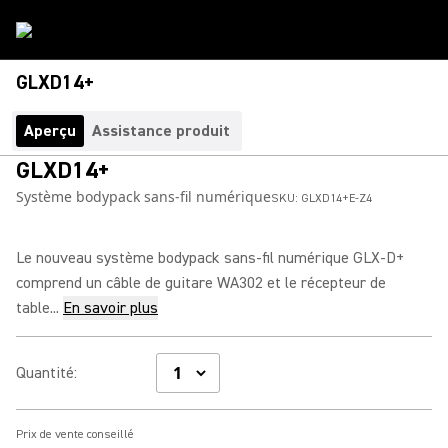
GLXD14+
Aperçu
Assistance produit
GLXD14+
Système bodypack sans-fil numérique
SKU:
GLXD14+E-Z4
Le nouveau système bodypack sans-fil numérique GLX-D+
comprend un câble de guitare WA302 et le récepteur de
table...
En savoir plus
Quantité
:
Prix de vente conseillé