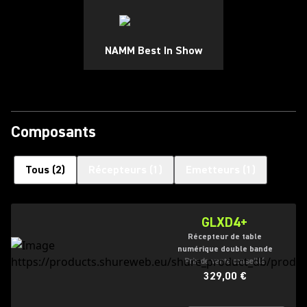
NAMM Best In Show
Composants
Tous
(
2
)
Récepteurs
(
1
)
Emetteurs
(
1
)
GLXD4+
Récepteur de table
numérique double bande
Prix de vente conseillé
329,00 €