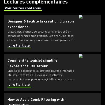
Lectures complémentaires
Voir toutes contenus
(Opens in a new tab)
Designer 6 facilite la création d'un son
exceptionnel
Grâce à des fonctions de sécurité améliorées et à un
partage de fichiers plus pratique, Designer 6 facilite la
création d'un son exceptionnel avec les composants de
l'écosystème Microflex.
Lire l'article
Comment le logiciel simplifie
l’expérience utilisateur
Chad Reid, directeur de la stratégie pour les interfaces
utilisateurs et logiciels, explique l’évolutivité
permanente des applications logicielles qui améliorent
les performances et simplifient l'expérience
Lire l'article
utilisateur.
How to Avoid Comb Filtering with