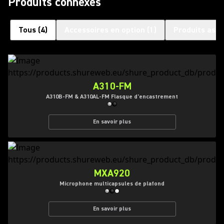
Produits connexes
Tous
(
4
)
Accessoires en option
(
1
)
Produits asso
A310-FM
A310B-FM & A310AL-FM Flasque d'encastrement
En savoir plus
MXA920
Microphone multicapsules de plafond
En savoir plus