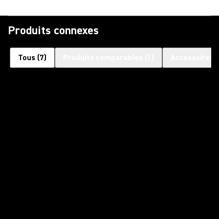
Produits connexes
Tous
(
7
)
Produits comparables
(
1
)
Accessoires 