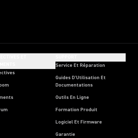
ECTIVES ET
SUPPORT
EMENTS
Service Et Réparation
ectives
Guides D'Utilisation Et
room
Documentations
ments
Outils En Ligne
rum
Formation Produit
Logiciel Et Firmware
Garantie