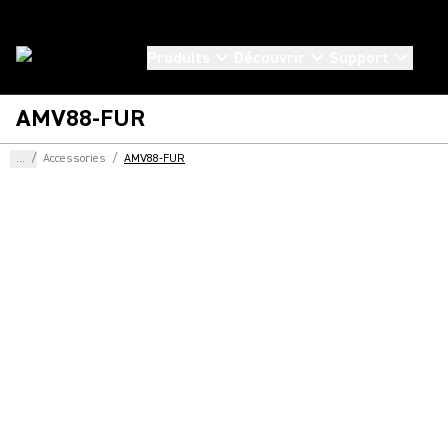
Produits
Découvrir
Support
AMV88-FUR
...
/
Accessories
/
AMV88-FUR