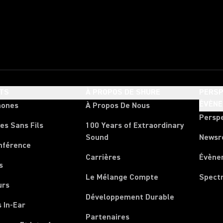
TS
À PROPOS DE SHURE
PERSP
ÉVÈN
hones
À Propos De Nous
Persp
es Sans Fils
100 Years of Extraordinary
Sound
News
nférence
Carrières
Évène
s
Le Mélange Compte
Spect
urs
Développement Durable
 In-Ear
Partenaires