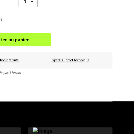
lé
ter au panier
tion gratuite
Expert support technique
rée par 11ecom