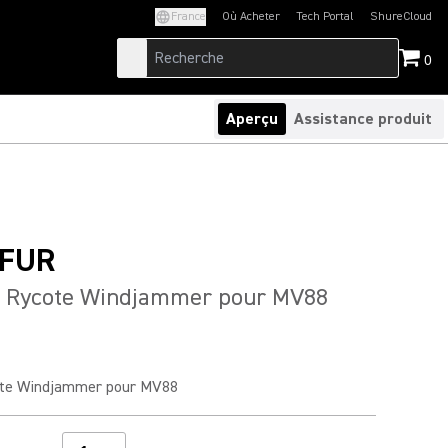
France
Où Acheter
Tech Portal
ShureCloud
(Opens in a new tab)
(Opens in a new t
0
Aperçu
Assistance produit
FUR
e Rycote Windjammer pour MV88
ote Windjammer pour MV88