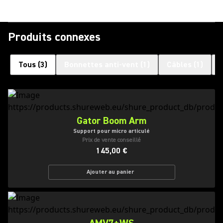
Produits connexes
Tous
(
3
)
Bonnettes anti-vent
(
1
)
Câbles
(
1
)
Gator Boom Arm
Support pour micro articulé
Prix de vente conseillé
145,00 €
Ajouter au panier