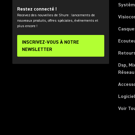
Systèm
Restez connecté !
Recevez des nouvelles de Shure : lancements de
Visioco
nouveaux produits, offres spéciales, événements et
plus encore !
Casque
Ecoute
INSCRIVEZ-VOUS À NOTRE
NEWSLETTER
Retours
Dsp, Mi
Réseau
Access
Logicie
Voir To
(Opens in a new tab)
(Opens in a new tab)
(Opens in a new tab)
(Opens in a new tab)
(Opens in a new tab)
(Opens in a new tab)
(Opens in a new tab)