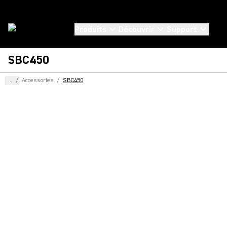
Produits
Découvrir
Support
SBC450
...
/
Accessories
/
SBC450