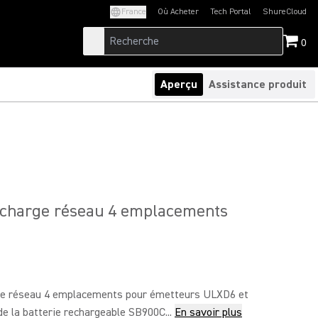
France
Où Acheter
Tech Portal
ShureCloud
(Opens in a new tab)
(Opens in a new t
0
Aperçu
Assistance produit
e charge réseau 4 emplacements
ge réseau 4 emplacements pour émetteurs ULXD6 et
e la batterie rechargeable SB900C...
En savoir plus