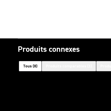
Produits connexes
Tous
(
8
)
Produits comparables
(
3
)
Produ