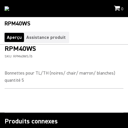
0
RPM40WS
Aperçu
Assistance produit
RPM40WS
SKU:
RPM40WS/B
Bonnettes pour TL/TH (noires/ chair/ marron/ blanches)
quantité 5
Produits connexes