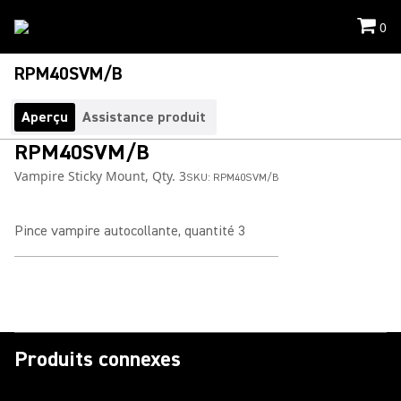
0
RPM40SVM/B
Aperçu
Assistance produit
RPM40SVM/B
Vampire Sticky Mount, Qty. 3
SKU:
RPM40SVM/B
Pince vampire autocollante, quantité 3
Produits connexes