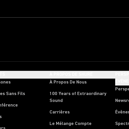
TS
À PROPOS DE SHURE
PERSP
ÉVÈN
hones
À Propos De Nous
Persp
es Sans Fils
100 Years of Extraordinary
Sound
News
nférence
Carrières
Évène
s
Le Mélange Compte
Spect
urs