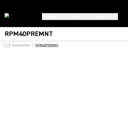
Produits
Découvrir
Support
RPM40PREMNT
...
/
Accessories
/
RPM40PREMNT