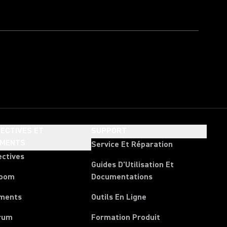
ECTIVES ET
SUPPORT
EMENTS
Service Et Réparation
ectives
Guides D'Utilisation Et
room
Documentations
ments
Outils En Ligne
rum
Formation Produit