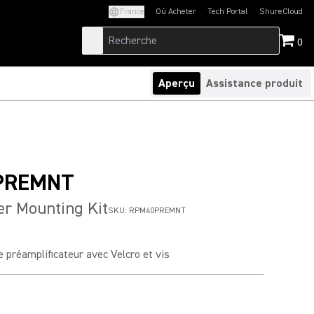
France
Où Acheter
Tech Portal
ShureCloud
(Opens in a new tab)
(Opens in a new t
0
Aperçu
Assistance produit
PREMNT
er Mounting Kit
SKU:
RPM40PREMNT
de préamplificateur avec Velcro et vis