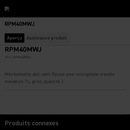
RPM40MWJ
Aperçu
Assistance produit
RPM40MWJ
SKU:
RPM40MWJ
Mini bonnette anti-vent Rycote pour microphone cravate
miniature TL, grise, quantité 2
Produits connexes