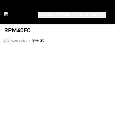
Produits
Découvrir
Support
RPM40FC
...
/
Accessories
/
RPM40FC