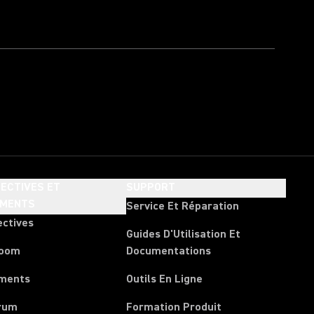
ECTIVES ET
SUPPORT
EMENTS
Service Et Réparation
ectives
Guides D'Utilisation Et
room
Documentations
ments
Outils En Ligne
rum
Formation Produit