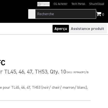
France
Où Acheter
Tech Portal
ShureCloud
(Opens in a new tab)
(Opens in a new t
0
Aperçu
Assistance produit
FC
r TL45, 46, 47, TH53, Qty. 10
SKU:
RPM40FC/B
e pour TL45, 46, 47, TH53 (noir/ chair/ marron/ blanc),