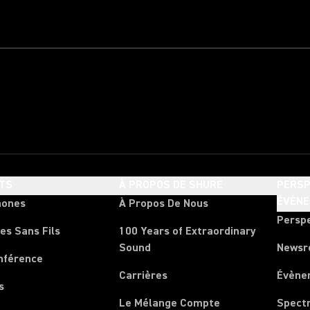
TS
À PROPOS DE SHURE
PERSP
ÉVÈN
hones
À Propos De Nous
Persp
es Sans Fils
100 Years of Extraordinary
Sound
News
nférence
Carrières
Évène
s
Le Mélange Compte
Spect